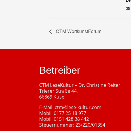
09
CTM WortkunstForum
Betreiber
CTM LeseKultur – Dr. Christine Reiter
Trierer Straße 44,
66869 Kusel
E-Mail:
ctm@lese-kultur.com
Mobil:
0177 25 18 977
Mobil:
0151 428 38 442
Steuernummer: 23/220/01354